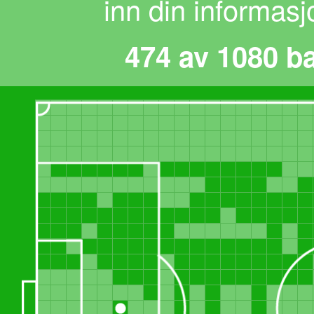
inn din informasj
474 av 1080 b