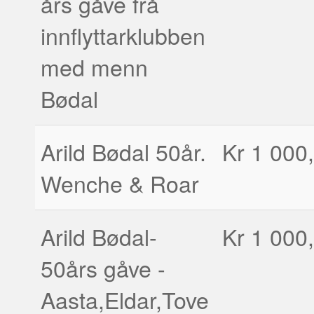
års gåve frå
innflyttarklubben
med menn
Bødal
Arild Bødal 50år.
Kr 1 000,
Wenche & Roar
Arild Bødal-
Kr 1 000,
50års gåve -
Aasta,Eldar,Tove